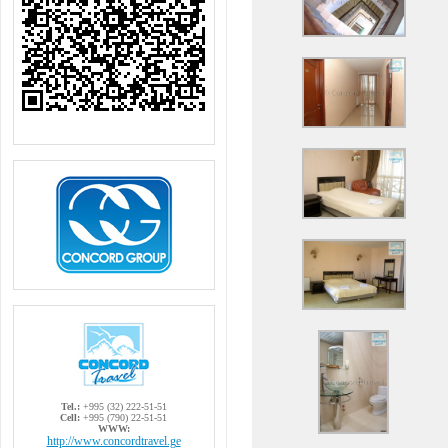
Tel.:
+995 (32) 222-51-51
Cell:
+995 (790) 22-51-51
WWW:
http://www.concordtravel.ge