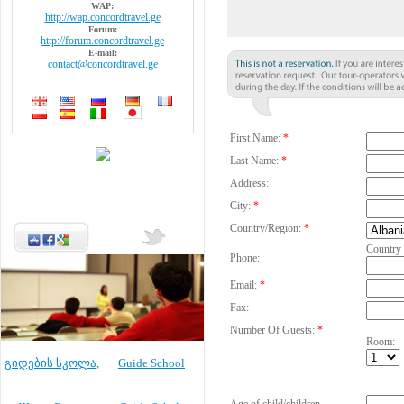
WAP:
http://wap.concordtravel.ge
Forum:
http://forum.concordtravel.ge
E-mail:
contact@concordtravel.ge
First Name:
*
Last Name:
*
Address:
City:
*
Country/Region:
*
Country
Phone:
Email:
*
Fax:
Number Of Guests:
*
Room:
გიდების სკოლა
,
Guide School