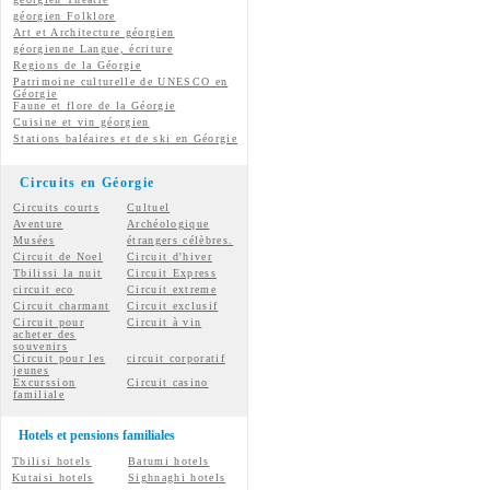
géorgien
Folklore
Art et Architecture géorgien
géorgienne
Langue, écriture
Regions de la Géorgie
Patrimoine culturelle de UNESCO en
Géorgie
Faune et flore de la Géorgie
Cuisine et vin géorgien
Stations baléaires et de ski en Géorgie
Circuits en Géorgie
Circuits courts
Cultuel
Aventure
Archéologique
Musées
étrangers célèbres.
Circuit de Noel
Circuit d'hiver
Tbilissi la nuit
Circuit Express
circuit eco
Circuit extreme
Circuit charmant
Circuit exclusif
Circuit pour
Circuit à vin
acheter des
souvenirs
Circuit pour les
circuit corporatif
jeunes
Excurssion
Circuit casino
familiale
Hotels et pensions familiales
Tbilisi hotels
Batumi hotels
Kutaisi hotels
Sighnaghi hotels