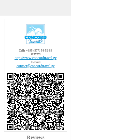
Cell:
+995 (577) 54-52-83
WWW:
http://www.concordtravel.ge
E-mail:
contact@concordtravel.ge
Reviews