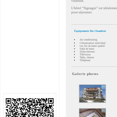
visiteurs.
L'hôtel “Signagui” est idéalement
pour séjourner.
Équipements Des Chambres
Air conditioning
Climatisation individuel
Les lits de haute qualité
Salle de bains
Sèche-cheveux
Télévision
Table, chaises
Téléphone
Galerie photos