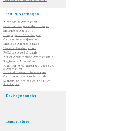
Stations balnéaires et de ski
Profil d'Azerbaïjan
A propos d'Azerbaïjan
Information générale sur pays
histoire d'Azerbaïjan
Géographie d'Azerbaïjan
Culture Azerbaïjanaise
Musique Azerbaïjanaise
Theatre Azerbaïjanais
Folklore Azerbaïjanais
Art et Architecture Azerbaïjanais
Regions d'Azerbaïjan
Patrimoine culturellede UNESCO
d'Azerbaïjan
Flore et Faune d'Azerbaïjan
Cuisine et vin
Azerbaïjanais
Sations balneaires et de ski en
Azerbaïjan
Devise(monnaie)
Température