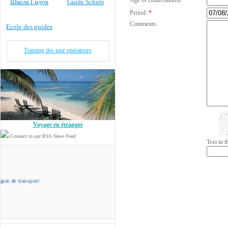
Age of child/children
Школа Гидов
Guide Schule
Period:
*
Comments:
Ecole des guides
Training des tour opérateurs
Voyage en étranger
Connect to our RSS News Feed
Text in 
nsport