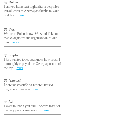
Richard
I arrived home last night after a very nice
introduction to Azerbaijan thanks to your
buddies...
more
Piotr
We are in Poland now. We would like to
thanks again for the organization of our
tour...
more
Stephen
I just wanted to let you know how much i
thoroughly enjoyed the Georgia portion of
the trip...
more
Алексей
Большое спасибо за теплый прием,
отдельное спасибо...
more..
Avi
I want to thank you and Concord team for
the very good service and...
more