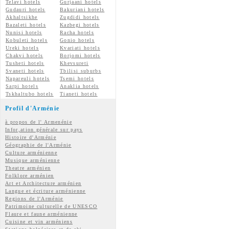
Telavi hotels
Gurjaani hotels
Gudauri hotels
Bakuriani hotels
Akhaltsikhe
Zugdidi hotels
Bazaleti hotels
Kazbegi hotels
Nunisi hotels
Racha hotels
Kobuleti hotels
Gonio hotels
Ureki hotels
Kvariati hotels
Chakvi hotels
Borjomi hotels
Tusheti hotels
Khevsureti
Svaneti hotels
Tbilisi suburbs
Napareuli hotels
Tsemi hotels
Sarpi hotels
Anaklia hotels
Tskhaltubo hotels
Tianeti hotels
Profil d'Arménie
à propos de l' Armenénie
Infor,ation générale sur pays
Histoire d'Arménie
Géographie de l'Arménie
Culture arménienne
Musique arménienne
Theatre arménien
Folklore arménien
Art et Architecture arménien
Langue et écriture arménienne
Regions de l'Arménie
Patrimoine culturelle de UNESCO
Flaure et faune arménienne
Cuisine et vin arméniens