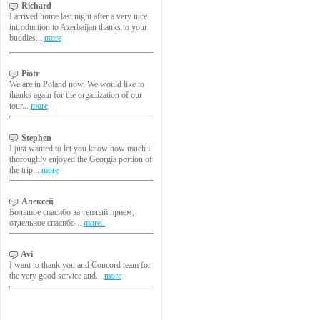
Richard
I arrived home last night after a very nice
introduction to Azerbaijan thanks to your
buddies...
more
Piotr
We are in Poland now. We would like to
thanks again for the organization of our
tour...
more
Stephen
I just wanted to let you know how much i
thoroughly enjoyed the Georgia portion of
the trip...
more
Алексей
Большое спасибо за теплый прием,
отдельное спасибо...
more..
Avi
I want to thank you and Concord team for
the very good service and...
more