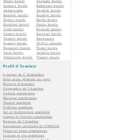
Telavi hotels
Gurjaani hotels
Gudauri hotels
Bakuriani hotels
Akhaltsikhe
Zugdidi hotels
Bazaleti hotels
Kazbegi hotels
Nunisi hotels
Racha hotels
Kobuleti hotels
Gonio hotels
Ureki hotels
Kvariati hotels
Chakvi hotels
Borjomi hotels
Tusheti hotels
Khevsureti
Svaneti hotels
Tbilisi suburbs
Napareuli hotels
Tsemi hotels
Sarpi hotels
Anaklia hotels
Tskhaltubo hotels
Tianeti hotels
Profil d'Arménie
à propos de l' Armenénie
Infor,ation générale sur pays
Histoire d'Arménie
Géographie de l'Arménie
Culture arménienne
Musique arménienne
Theatre arménien
Folklore arménien
Art et Architecture arménien
Langue et écriture arménienne
Regions de l'Arménie
Patrimoine culturelle de UNESCO
Flaure et faune arménienne
Cuisine et vin arméniens