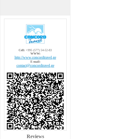
Cell:
+995 (577) 54-52-83
WWW:
http://www.concordtravel.ge
E-mail:
contact@concordtravel.ge
Reviews