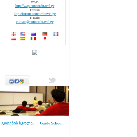
WAP:
http://wap.concordtravel.ge
Forum:
http://forum.concordtravel.ge
E-mail:
contact@concordtravel.ge
გიდების სკოლა
,
Guide School