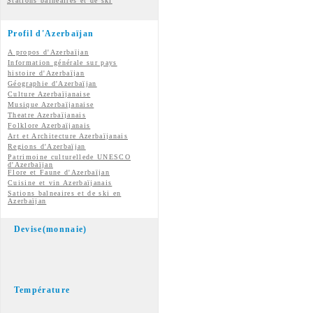
Stations balnéaires et de ski
Profil d'Azerbaïjan
A propos d'Azerbaïjan
Information générale sur pays
histoire d'Azerbaïjan
Géographie d'Azerbaïjan
Culture Azerbaïjanaise
Musique Azerbaïjanaise
Theatre Azerbaïjanais
Folklore Azerbaïjanais
Art et Architecture Azerbaïjanais
Regions d'Azerbaïjan
Patrimoine culturellede UNESCO
d'Azerbaïjan
Flore et Faune d'Azerbaïjan
Cuisine et vin
Azerbaïjanais
Sations balneaires et de ski en
Azerbaïjan
Devise(monnaie)
Température