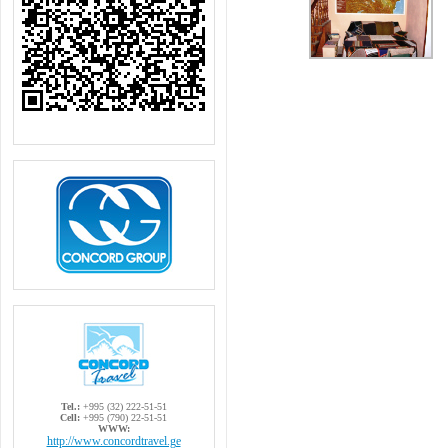
Tel.:
+995 (32) 222-51-51
Cell:
+995 (790) 22-51-51
WWW:
http://www.concordtravel.ge