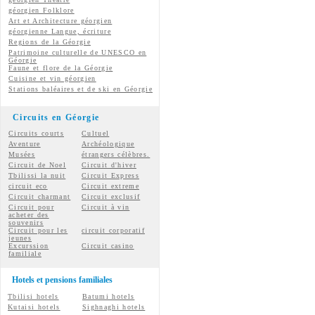
géorgien
Folklore
Art et Architecture géorgien
géorgienne
Langue, écriture
Regions de la Géorgie
Patrimoine culturelle de UNESCO en
Géorgie
Faune et flore de la Géorgie
Cuisine et vin géorgien
Stations baléaires et de ski en Géorgie
Circuits en Géorgie
Circuits courts
Cultuel
Aventure
Archéologique
Musées
étrangers célèbres.
Circuit de Noel
Circuit d'hiver
Tbilissi la nuit
Circuit Express
circuit eco
Circuit extreme
Circuit charmant
Circuit exclusif
Circuit pour
Circuit à vin
acheter des
souvenirs
Circuit pour les
circuit corporatif
jeunes
Excurssion
Circuit casino
familiale
Hotels et pensions familiales
Tbilisi hotels
Batumi hotels
Kutaisi hotels
Sighnaghi hotels