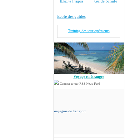
Школа Гидов
Guide Schule
Ecole des guides
Training des tour opérateurs
Voyage en étranger
Connect to our RSS News Feed
cord Travel
sa propre compagnie de transport