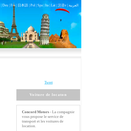
|
Deu
|
Fra
|
日本語
|
Pol
|
Spa
|
Ita
|
Lat
|
汉语v |
العربية
Tweet
Voiture de locaton
Concord Motors
- La compagnie
vous propose le service de
transport et les voitures de
location.