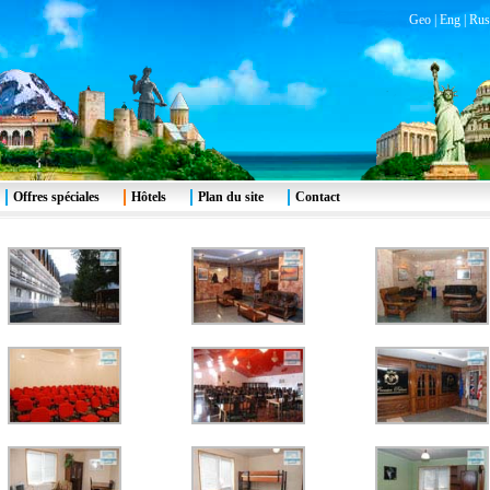
Geo
|
Eng
|
Rus
Offres spéciales
Hôtels
Plan du site
Contact