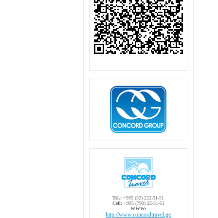
Tel.:
+995 (32) 222-51-51
Cell:
+995 (790) 22-51-51
WWW:
http://www.concordtravel.ge