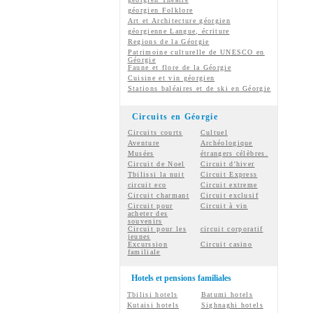
géorgien
Folklore
Art et Architecture géorgien
géorgienne
Langue, écriture
Regions de la Géorgie
Patrimoine culturelle de UNESCO en
Géorgie
Faune et flore de la Géorgie
Cuisine et vin géorgien
Stations baléaires et de ski en Géorgie
Circuits en Géorgie
Circuits courts
Cultuel
Aventure
Archéologique
Musées
étrangers célèbres.
Circuit de Noel
Circuit d'hiver
Tbilissi la nuit
Circuit Express
circuit eco
Circuit extreme
Circuit charmant
Circuit exclusif
Circuit pour
Circuit à vin
acheter des
souvenirs
Circuit pour les
circuit corporatif
jeunes
Excurssion
Circuit casino
familiale
Hotels et pensions familiales
Tbilisi hotels
Batumi hotels
Kutaisi hotels
Sighnaghi hotels