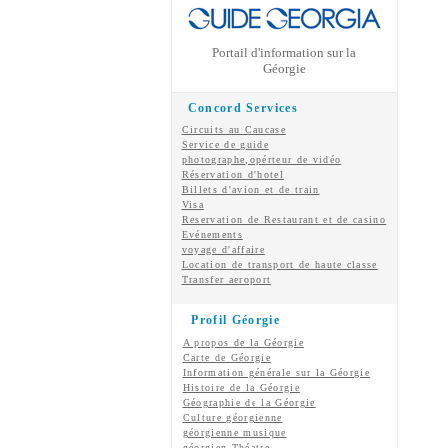
Portail d'information sur la
Géorgie
Concord Services
Circuits au Caucase
Service de guide
photographe,opérteur de vidéo
Réservation d'hotel
Billets d'avion et de train
Visa
Reservation de Restaurant et de casino
Evénements
voyage d'affaire
Location de transport de haute classe
Transfer aeroport
Profil Géorgie
A propos de la Géorgie
Carte de Géorgie
Information générale sur la Géorgie
Histoire de la Géorgie
Géographie de la Géorgie
Culture géorgienne
géorgienne
musique
géorgien
Théatre