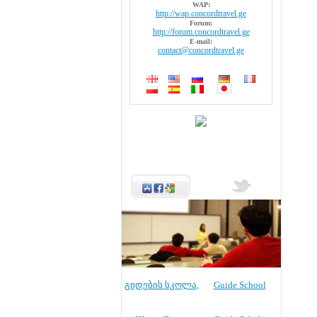
WAP:
http://wap.concordtravel.ge
Forum:
http://forum.concordtravel.ge
E-mail:
contact@concordtravel.ge
გიდების სკოლა
,
Guide School