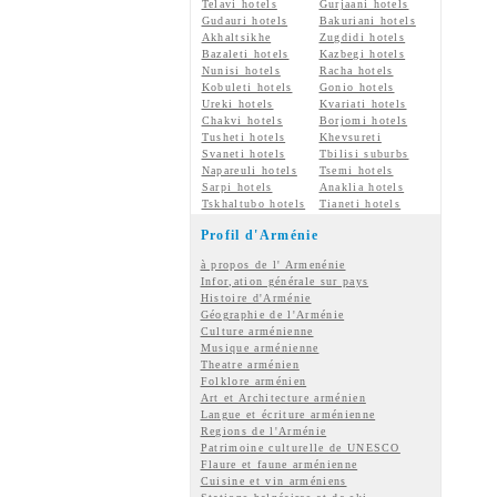
Telavi hotels
Gurjaani hotels
Gudauri hotels
Bakuriani hotels
Akhaltsikhe
Zugdidi hotels
Bazaleti hotels
Kazbegi hotels
Nunisi hotels
Racha hotels
Kobuleti hotels
Gonio hotels
Ureki hotels
Kvariati hotels
Chakvi hotels
Borjomi hotels
Tusheti hotels
Khevsureti
Svaneti hotels
Tbilisi suburbs
Napareuli hotels
Tsemi hotels
Sarpi hotels
Anaklia hotels
Tskhaltubo hotels
Tianeti hotels
Profil d'Arménie
à propos de l' Armenénie
Infor,ation générale sur pays
Histoire d'Arménie
Géographie de l'Arménie
Culture arménienne
Musique arménienne
Theatre arménien
Folklore arménien
Art et Architecture arménien
Langue et écriture arménienne
Regions de l'Arménie
Patrimoine culturelle de UNESCO
Flaure et faune arménienne
Cuisine et vin arméniens