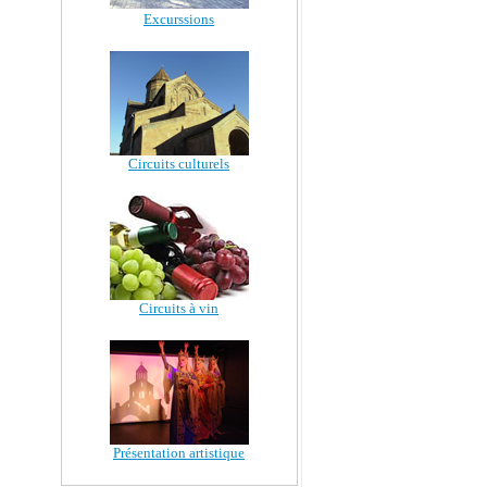
Excurssions
Circuits culturels
Circuits à vin
Présentation artistique