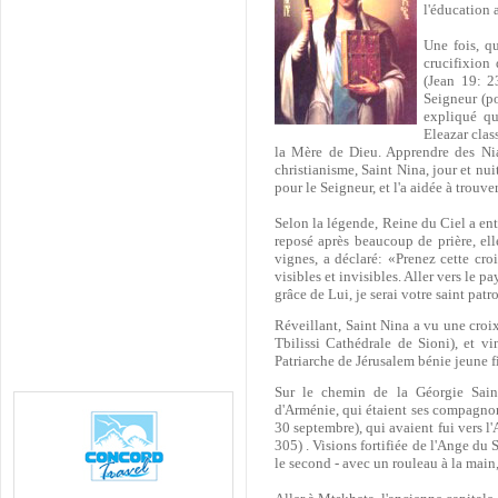
l'éducation a
Une fois, qu
crucifixion
(Jean 19: 2
Seigneur (po
expliqué qu
Eleazar clas
la Mère de Dieu. Apprendre des Nia
christianisme, Saint Nina, jour et nui
pour le Seigneur, et l'a aidée à trouv
Selon la légende, Reine du Ciel a ent
reposé après beaucoup de prière, elle
vignes, a déclaré: «Prenez cette cro
visibles et invisibles. Aller vers le p
grâce de Lui, je serai votre saint patro
Réveillant, Saint Nina a vu une croi
Tbilissi Cathédrale de Sioni), et vi
Patriarche de Jérusalem bénie jeune fi
Sur le chemin de la Géorgie Sain
d'Arménie, qui étaient ses compagnon
30 septembre), qui avaient fui vers 
305) . Visions fortifiée de l'Ange du
le second - avec un rouleau à la main,