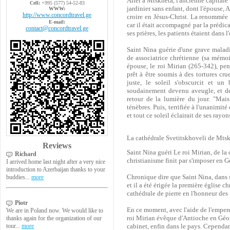
Aller à Mtskheta, l'ancienne capitale 
Cell:
+995 (577) 54-52-83
jardinier sans enfant, dont l'épouse, An
WWW:
http://www.concordtravel.ge
croire en Jésus-Christ. La renommée d
E-mail:
car il était accompagné par la prédic
contact@concordtravel.ge
ses prières, les patients étaient dans 
Saint Nina guérie d'une grave maladi
de associatrice chrétienne (sa mémoi
épouse, le roi Mirian (265-342), penda
prêt à être soumis à des tortures cr
juste, le soleil s'obscurcit et un
soudainement devenu aveugle, et de
retour de la lumière du jour. "Mais
ténèbres. Puis, terrifiée à l'unanimit
et tout ce soleil éclairait de ses rayo
La cathédrale Svetitskhoveli de Mts
Reviews
Saint Nina guéri Le roi Mirian, de la 
Richard
christianisme finit par s'imposer en G
I arrived home last night after a very nice
introduction to Azerbaijan thanks to your
Chronique dire que Saint Nina, dans s
buddies...
more
et il a été érigée la première église 
cathédrale de pierre en l'honneur des
Piotr
En ce moment, avec l'aide de l'empe
We are in Poland now. We would like to
roi Mirian évêque d'Antioche en Géorg
thanks again for the organization of our
cabinet, enfin dans le pays. Cependan
tour...
more