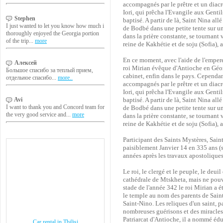
accompagnés par le prêtre et un diacre
Iori, qui prêcha l'Evangile aux Gentil
Stephen
baptisé. A partir de là, Saint Nina all
I just wanted to let you know how much i
de Bodbé dans une petite tente sur un
thoroughly enjoyed the Georgia portion
dans la prière constante, se tournant 
of the trip...
more
reine de Kakhétie et de soju (Sofia), 
En ce moment, avec l'aide de l'empe
Алексей
roi Mirian évêque d'Antioche en Géorg
Большое спасибо за теплый прием,
cabinet, enfin dans le pays. Cependan
отдельное спасибо...
more..
accompagnés par le prêtre et un diacre
Iori, qui prêcha l'Evangile aux Gentil
baptisé. A partir de là, Saint Nina all
Avi
I want to thank you and Concord team for
de Bodbé dans une petite tente sur un
the very good service and...
more
dans la prière constante, se tournant 
reine de Kakhétie et de soju (Sofia), 
Participant des Saints Mystères, Sain
paisiblement Janvier 14 en 335 ans (s
années après les travaux apostoliques
Le roi, le clergé et le peuple, le deui
cathédrale de Mtskheta, mais ne pouva
stade de l'année 342 le roi Mirian a é
le temple au nom des parents de Saint
Saint-Nino. Les reliques d'un saint, pa
nombreuses guérisons et des miracle
Patriarcat d'Antioche, il a nommé édu
Car rental in Tbilisi