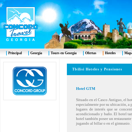
Principal
Georgia
Tours en Georgia
Ofertas
Hoteles
Mapa
Tbilisi Hoteles y Pensiones
Hotel
GTM
Situado en el Casco Antiguo, el ho
especialmente por su ubicación, a p
lugares de interés que se concent
acondicionado y baño. El hotel ta
hotel también posee un restaurant
jugando al billar o en el gimnasio.