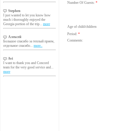
Number Of Guests:
*
Stephen
I just wanted to let you know how
much i thoroughly enjoyed the
Georgia portion of the trip...
more
Age of child/children
Period:
*
Алексей
Comments:
Большое спасибо за теплый прием,
отдельное спасибо...
more..
Avi
I want to thank you and Concord
team for the very good service and...
more