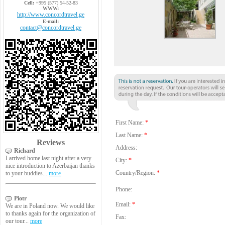
Cell:
+995 (577) 54-52-83
WWW:
http://www.concordtravel.ge
E-mail:
contact@concordtravel.ge
First Name:
*
Last Name:
*
Reviews
Address:
Richard
I arrived home last night after a very
City:
*
nice introduction to Azerbaijan thanks
Country/Region:
*
to your buddies...
more
Phone:
Piotr
Email:
*
We are in Poland now. We would like
to thanks again for the organization of
Fax:
our tour...
more