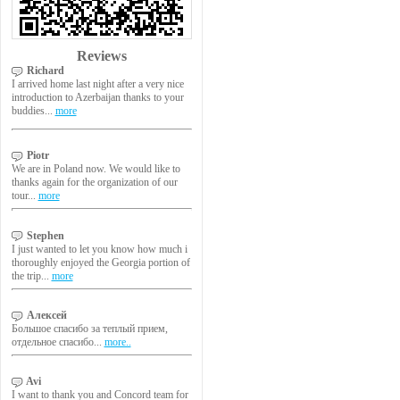
Reviews
Richard
I arrived home last night after a very nice
introduction to Azerbaijan thanks to your
buddies...
more
Piotr
We are in Poland now. We would like to
thanks again for the organization of our
tour...
more
Stephen
I just wanted to let you know how much i
thoroughly enjoyed the Georgia portion of
the trip...
more
Алексей
Большое спасибо за теплый прием,
отдельное спасибо...
more..
Avi
I want to thank you and Concord team for