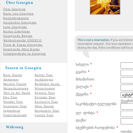
Über Georgien
Über Georgien
Karte von Georgien
Kurzinformation
Geschichte Georgiens
Lage Georgiens
Kultur Georgiens
Georgische Region
Weltkulturerbe UNESCO
Flora & Fauna Georgiens
Georgische Wein Kuche
Urlaubsgebiete in Georgien
სახელი:
*
Touren in Georgien
გვარი:
*
Kurz Touren
Kultur Tour
მისამართი:
Abenteuer
Archäologie
Museen Touren
Berühmte Auslä.
ქალაქი:
*
Weinachtstouren
Wintertouren
Tbil.in der Nacht
Express Tour
ქვეყანა:
*
Eko Tour
Extreme Tour
ქვეყნი
Wunder
Tour
Exclusive Tour
საკონტაქტო ტელეფონი:
Souvenier Tour
Wein Touren
Jugendtour
Korparativ Tour
ელ. ფოსტა:
*
Familienurlaub
Casino Tour
ფაქსი:
Währung
სტუმრების რაოდენობა:
*
ოთახი: