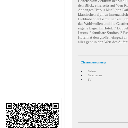
Gehens vom Zentrum der Siedlung
den Blick, einerseits auf "den K
Abhanges "Parkis Mta" (den Park
klassischen alpinen Innenansicht
Liebhaber der Gemütlichkeit, im
das Wohlwollen und die Gastfreu
eigene Lage. Im Hotel: 7 Doppe
Luxus, 2 familiäre Studios, 2 
Hotel hat den großen eingezäunt
alles geht in den Wert des Aufent
Zimmerausstattung:
Balkon
Badezimmer
TV