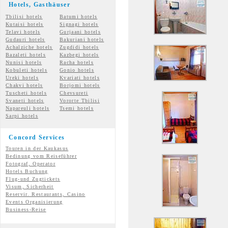
Hotels, Gasth
äuser
Tbilisi hotels
Batumi hotels
Kutaisi hotels
Signagi hotels
Telavi hotels
Gurjaani hotels
Gudauri hotels
Bakuriani hotels
Achalziche hotels
Zugdidi hotels
Bazaleti hotels
Kazbegi hotels
Nunisi hotels
Racha hotels
Kobuleti hotels
Gonio hotels
Ureki hotels
Kvariati hotels
Chakvi hotels
Borjomi hotels
Tuscheti hotels
Chevsureti
Svaneti hotels
Vororte Tbilisi
Napareuli hotels
Tsemi
hotels
Sarpi hotels
Concord Services
Touren in der Kaukasus
Bedinung vom Reiseführer
Fotograf, Operator
Hotels Buchung
Flug-und Zugtickets
Visum, Sicherheit
Reservir. Restaurants, Casino
Events Organisierung
Business-Reise