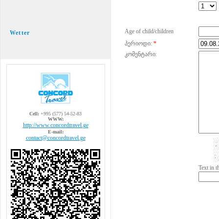
Age of child/children
Wetter
პერიოდი:
*
კომენტარი:
Cell:
+995 (577) 54-52-83
WWW:
http://www.concordtravel.ge
E-mail:
contact@concordtravel.ge
Text in 