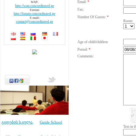
Email:
*
WAP:
http://wap.concordtravel.ge
Fax:
Forum:
http://forum.concordtravel.ge
Number Of Guests:
*
E-mail:
Room:
contact@concordtravel.ge
Age of child/children
Period:
*
Comments:
გიდების სკოლა
,
Guide School
Text in 