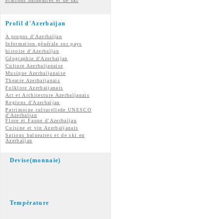
Stations balnéaires et de ski
Profil d'Azerbaïjan
A propos d'Azerbaïjan
Information générale sur pays
histoire d'Azerbaïjan
Géographie d'Azerbaïjan
Culture Azerbaïjanaise
Musique Azerbaïjanaise
Theatre Azerbaïjanais
Folklore Azerbaïjanais
Art et Architecture Azerbaïjanais
Regions d'Azerbaïjan
Patrimoine culturellede UNESCO
d'Azerbaïjan
Flore et Faune d'Azerbaïjan
Cuisine et vin
Azerbaïjanais
Sations balneaires et de ski en
Azerbaïjan
Devise(monnaie)
Température