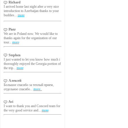
Richard
I arrived home last night after a very nice
introduction to Azerbaijan thanks to your
buddies...
more
Piotr
We are in Poland now. We would like to
thanks again for the organization of our
tour...
more
Stephen
I just wanted to let you know how much i
thoroughly enjoyed the Georgia portion of
the trip...
more
Алексей
Большое спасибо за теплый прием,
отдельное спасибо...
more..
Avi
I want to thank you and Concord team for
the very good service and...
more