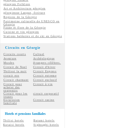
géorgien
Folklore
Art et Architecture géorgien
géorgienne
Langue, écriture
Regions de la Géorgie
Patrimoine culturelle de UNESCO en
Géorgie
Faune et flore de la Géorgie
Cuisine et vin géorgien
Stations baléaires et de ski en Géorgie
Circuits en Géorgie
Circuits courts
Cultuel
Aventure
Archéologique
Musées
étrangers célèbres.
Circuit de Noel
Circuit d'hiver
Tbilissi la nuit
Circuit Express
circuit eco
Circuit extreme
Circuit charmant
Circuit exclusif
Circuit pour
Circuit à vin
acheter des
souvenirs
Circuit pour les
circuit corporatif
jeunes
Excurssion
Circuit casino
familiale
Hotels et pensions familiales
Tbilisi hotels
Batumi hotels
Kutaisi hotels
Sighnaghi hotels