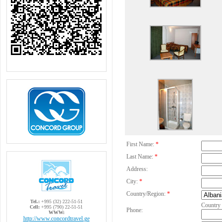
First Name:
*
Last Name:
*
Address:
City:
*
Country/Region:
*
Tel.:
+995 (32) 222-51-51
Country
Cell:
+995 (790) 22-51-51
Phone:
WWW:
http://www.concordtravel.ge