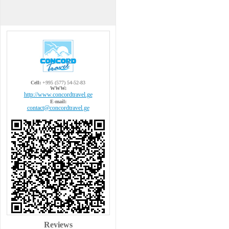
Cell:
+995 (577) 54-52-83
WWW:
http://www.concordtravel.ge
E-mail:
contact@concordtravel.ge
Reviews