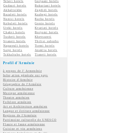
Telavi hotels
Gurjaani hotels
Gudauri hotels
Bakuriani hotels
Akhaltsikhe
Zugdidi hotels
Bazaleti hotels
Kazbegi hotels
Nunisi hotels
Racha hotels
Kobuleti hotels
Gonio hotels
Ureki hotels
Kvariati hotels
Chakvi hotels
Borjomi hotels
Tusheti hotels
Khevsureti
Svaneti hotels
Tbilisi suburbs
Napareuli hotels
Tsemi hotels
Sarpi hotels
Anaklia hotels
Tskhaltubo hotels
Tianeti hotels
Profil d'Arménie
à propos de l' Armenénie
Infor,ation générale sur pays
Histoire d'Arménie
Géographie de l'Arménie
Culture arménienne
Musique arménienne
Theatre arménien
Folklore arménien
Art et Architecture arménien
Langue et écriture arménienne
Regions de l'Arménie
Patrimoine culturelle de UNESCO
Flaure et faune arménienne
Cuisine et vin arméniens